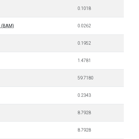
0.1018
e (BAM)
0.0262
0.1952
1.4781
59.7180
0.2343
8.7928
8.7928