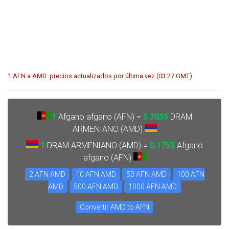
1 AFN a AMD: precios actualizados por última vez (03:27 GMT)
1
Afgano afgano (AFN) =
5.7035
DRAM
ARMENIANO (AMD)
1
DRAM ARMENIANO (AMD) =
0.1753
Afgano
afgano (AFN)
2 AFN AMD
10 AFN AMD
50 AFN AMD
100 AFN
AMD
500 AFN AMD
1000 AFN AMD
Convertir AMD to AFN