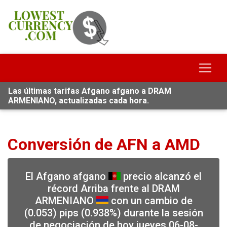
Las últimas tarifas Afgano afgano a DRAM
ARMENIANO, actualizadas cada hora.
Conversión de AFN a AMD
El Afgano afgano
precio alcanzó el
récord Arriba frente al DRAM
ARMENIANO
con un cambio de
(0.053) pips (0.938%) durante la sesión
de negociación de hoy jueves 06-08-