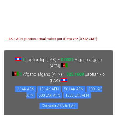
1 LAK a AFN: precios actualizados por última vez (09:42 GMT)
1
Laotian kip (LAK) =
0.0031
Afgano afgano
(AFN)
1
Afgano afgano (AFN) =
325.1609
Laotian kip
(LAK)
2 LAK AFN
10 LAK AFN
50 LAK AFN
100 LAK
AFN
500 LAK AFN
1000 LAK AFN
Convertir AFN to LAK