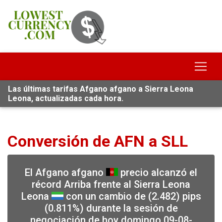
Las últimas tarifas Afgano afgano a Sierra Leona
Leona, actualizadas cada hora.
Conversión de AFN a SLL
El Afgano afgano
precio alcanzó el
récord Arriba frente al Sierra Leona
Leona
con un cambio de (2.482) pips
(0.811%) durante la sesión de
negociación de hoy domingo 09-08-