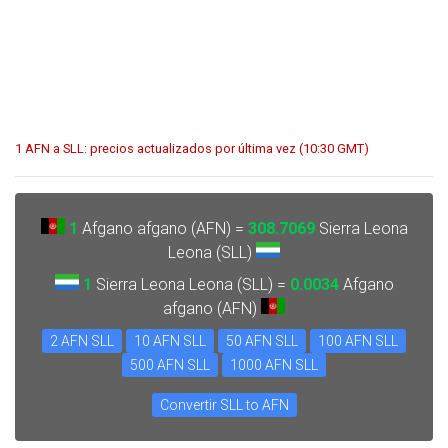
1 AFN a SLL: precios actualizados por última vez (10:30 GMT)
1
Afgano afgano (AFN) =
308.7069
Sierra Leona
Leona (SLL)
1
Sierra Leona Leona (SLL) =
0.0034
Afgano
afgano (AFN)
2 AFN SLL
10 AFN SLL
50 AFN SLL
100 AFN SLL
500 AFN SLL
1000 AFN SLL
Convertir SLL to AFN