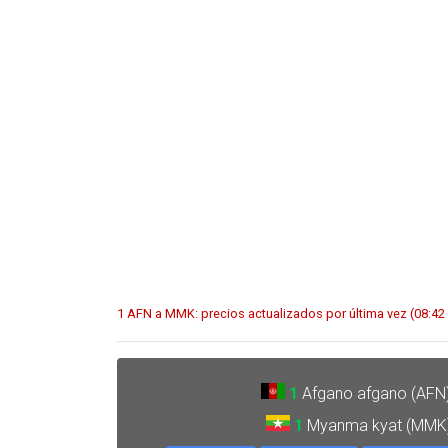
1 AFN a MMK: precios actualizados por última vez (08:4
1
Afgano afgano (AFN
1
Myanma kyat (MMK