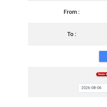
From :
To :
Tasas 