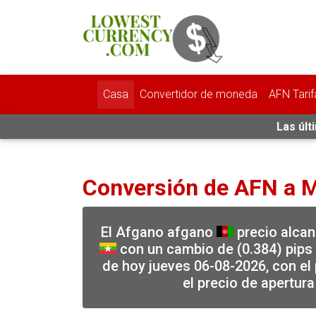
Casa
Convertidor de moneda
AFN Tarif
Las últ
Conversión de AFN a
El Afgano afgano
precio alcan
con un cambio de (0.384) pips 
de hoy jueves 06-08-2026, con el
el precio de apertur