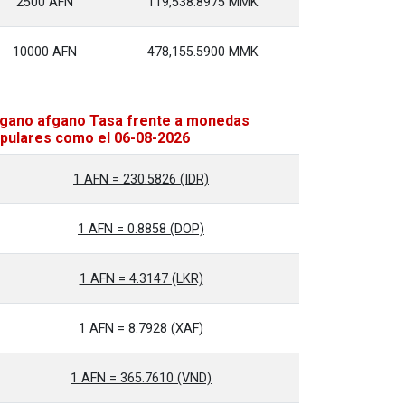
2500 AFN
119,538.8975 MMK
10000 AFN
478,155.5900 MMK
gano afgano Tasa frente a monedas
pulares como el 06-08-2026
1 AFN = 230.5826 (IDR)
1 AFN = 0.8858 (DOP)
1 AFN = 4.3147 (LKR)
1 AFN = 8.7928 (XAF)
1 AFN = 365.7610 (VND)