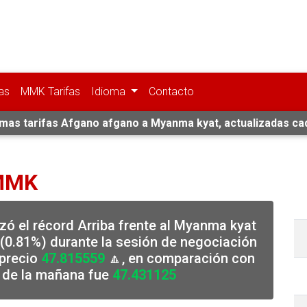
as
MMK Tarifas
Idioma
Contacto
imas tarifas Afgano afgano a Myanma kyat, actualizadas ca
 MMK
zó el récord Arriba frente al Myanma kyat
(0.81%) durante la sesión de negociación
 precio
47.815559
🔼, en comparación con
a de la mañana fue
47.431125