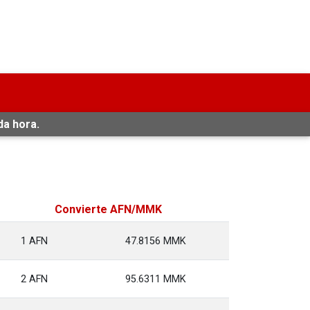
da hora.
Convierte AFN/MMK
1 AFN
47.8156 MMK
2 AFN
95.6311 MMK