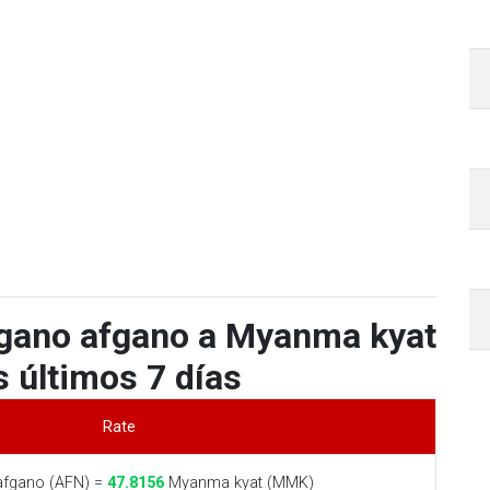
fgano afgano a Myanma kyat
s últimos 7 días
Rate
fgano (AFN) =
47.8156
Myanma kyat (MMK)