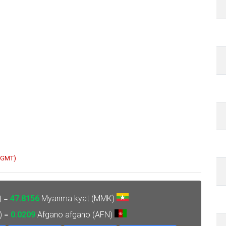
2 GMT)
) =
47.8156
Myanma kyat (MMK)
) =
0.0209
Afgano afgano (AFN)