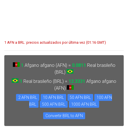
1 AFN a BRL: precios actualizados por última vez (01:16 GMT)
1
Afgano afgano (AFN) =
0.0811
Real brasileño
(BRL)
1
Real brasileño (BRL) =
12.3331
Afgano afgano
(AFN)
2 AFN BRL
10 AFN BRL
50 AFN BRL
100 AFN
BRL
500 AFN BRL
1000 AFN BRL
Convertir BRL to AFN