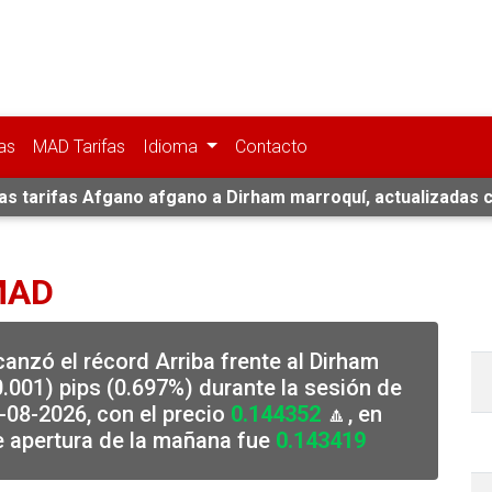
as
MAD Tarifas
Idioma
Contacto
as tarifas Afgano afgano a Dirham marroquí, actualizadas 
MAD
canzó el récord Arriba frente al Dirham
.001) pips (0.697%) durante la sesión de
08-2026, con el precio
0.144352
🔼, en
e apertura de la mañana fue
0.143419