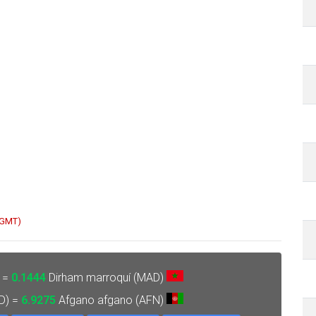
 GMT)
 =
0.1444
Dirham marroquí (MAD)
D) =
6.9275
Afgano afgano (AFN)