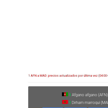
1 AFN a MAD: precios actualizados por última vez (04:00
1
Afgano afgano (AFN)
1
Dirham marroquí (MA