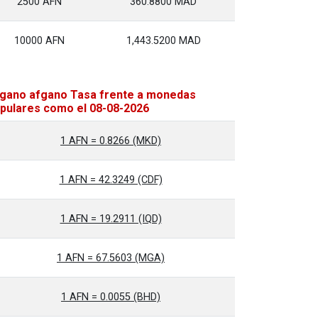
2500 AFN
360.8800 MAD
10000 AFN
1,443.5200 MAD
gano afgano Tasa frente a monedas
pulares como el 08-08-2026
1 AFN = 0.8266 (MKD)
1 AFN = 42.3249 (CDF)
1 AFN = 19.2911 (IQD)
1 AFN = 67.5603 (MGA)
1 AFN = 0.0055 (BHD)