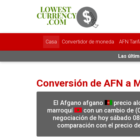
Casa
Convertidor de moneda
AFN Tarif
Las últim
Conversión de AFN a 
El Afgano afgano
precio al
marroquí
con un cambio de (0
negociación de hoy sábado 08-
comparación con el precio d