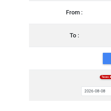
From :
To :
Tasas 