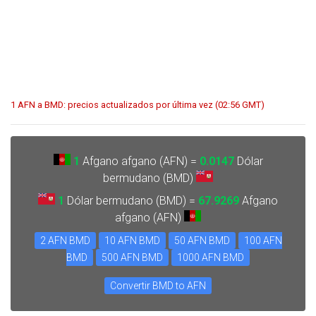
1 AFN a BMD: precios actualizados por última vez (02:56 GMT)
1
Afgano afgano (AFN) =
0.0147
Dólar
bermudano (BMD)
1
Dólar bermudano (BMD) =
67.9269
Afgano
afgano (AFN)
2 AFN BMD
10 AFN BMD
50 AFN BMD
100 AFN
BMD
500 AFN BMD
1000 AFN BMD
Convertir BMD to AFN