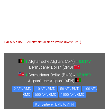
1 AFN bis BMD - Zuletzt aktualisierte Preise (04:22 GMT)
1
Afghanische Afghani. (AFN) =
0.0147
Bermudaner Dollar. (BMD)
1
Bermudaner Dollar. (BMD) =
67.9269
Afghanische Afghani. (AFN)
2 AFN BMD
10 AFN BMD
50 AFN BMD
100 AFN
BMD
500 AFN BMD
1000 AFN BMD
Konvertieren BMD to AFN