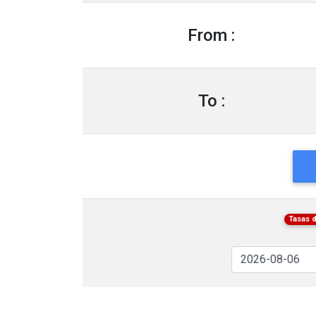
From :
To :
Tasas 