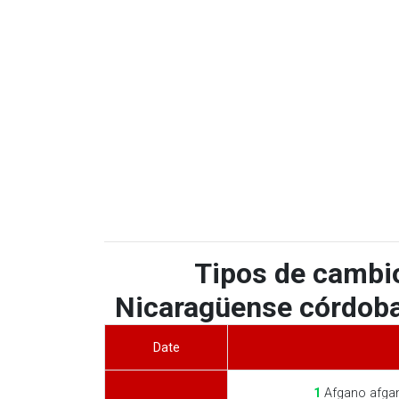
Tipos de cambi
Nicaragüense córdoba 
Date
1
Afgano afga