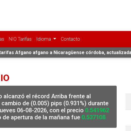
as
NIO Tarifas
Idioma
Contacto
 tarifas Afgano afgano a Nicaragüense córdoba, actualizada
NIO
 alcanzó el récord Arriba frente al
cambio de (0.005) pips (0.931%) durante
jueves 06-08-2026, con el precio
0.541962
o de apertura de la mañana fue
0.537108