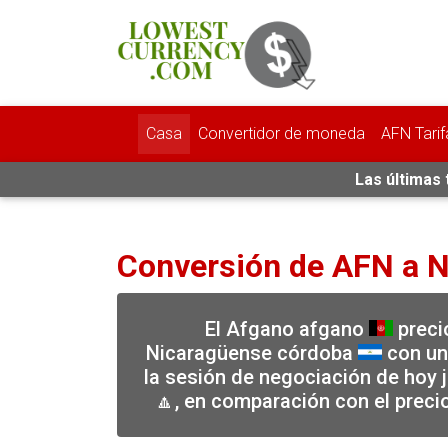
Casa
Convertidor de moneda
AFN Tarif
Las últimas
Conversión de AFN a 
El Afgano afgano
precio
Nicaragüense córdoba
con un 
la sesión de negociación de hoy 
🔼, en comparación con el preci