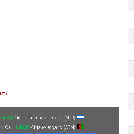
GMT)
0.5420
Nicaragüense córdoba (NIO)
(NIO) =
1.9280
Afgano afgano (AFN)