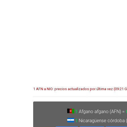
1 AFN a NIO: precios actualizados por última vez (09:21 
1
Afgano afgano (AFN) =
1
Nicaragüense córdoba 