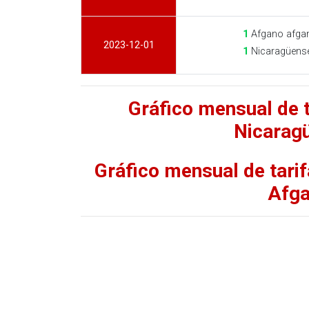
1
Afgano afga
2023-12-01
1
Nicaragüense
Gráfico mensual de 
Nicarag
Gráfico mensual de tari
Afga