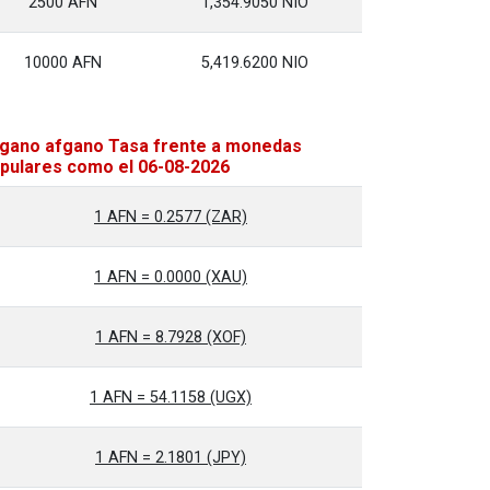
2500 AFN
1,354.9050 NIO
10000 AFN
5,419.6200 NIO
gano afgano Tasa frente a monedas
pulares como el 06-08-2026
1 AFN = 0.2577 (ZAR)
1 AFN = 0.0000 (XAU)
1 AFN = 8.7928 (XOF)
1 AFN = 54.1158 (UGX)
1 AFN = 2.1801 (JPY)