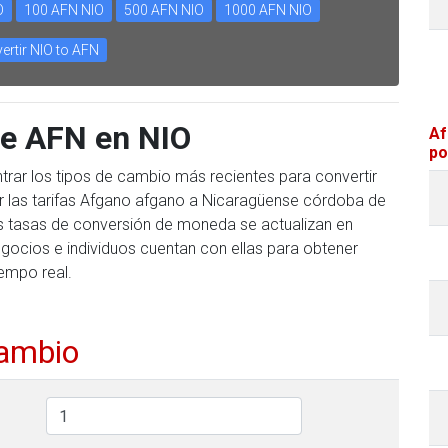
O
100 AFN NIO
500 AFN NIO
1000 AFN NIO
ertir NIO to AFN
te AFN en NIO
Af
po
trar los tipos de cambio más recientes para convertir
r las tarifas Afgano afgano a Nicaragüense córdoba de
tras tasas de conversión de moneda se actualizan en
gocios e individuos cuentan con ellas para obtener
iempo real.
cambio