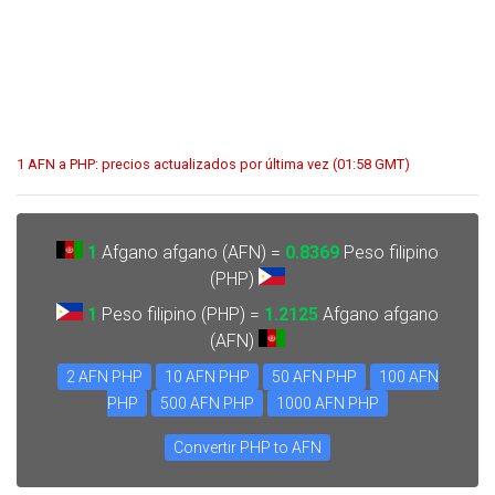
1 AFN a PHP: precios actualizados por última vez (01:58 GMT)
1
Afgano afgano (AFN) =
0.8369
Peso filipino
(PHP)
1
Peso filipino (PHP) =
1.2125
Afgano afgano
(AFN)
2 AFN PHP
10 AFN PHP
50 AFN PHP
100 AFN
PHP
500 AFN PHP
1000 AFN PHP
Convertir PHP to AFN