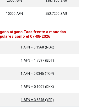
2500 AFN
138.1800 SAR
10000 AFN
552.7200 SAR
gano afgano Tasa frente a monedas
pulares como el 07-08-2026
1 AFN = 0.1568 (NOK)
1 AFN = 1.7597 (BDT)
1 AFN = 0.0345 (TOP)
1 AFN = 0.1001 (DKK)
1 AFN = 3.6848 (YER)