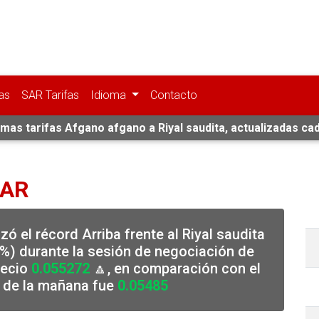
as
SAR Tarifas
Idioma
Contacto
imas tarifas Afgano afgano a Riyal saudita, actualizadas ca
SAR
ó el récord Arriba frente al Riyal saudita
%) durante la sesión de negociación de
recio
0.055272
🔼, en comparación con el
a de la mañana fue
0.05485