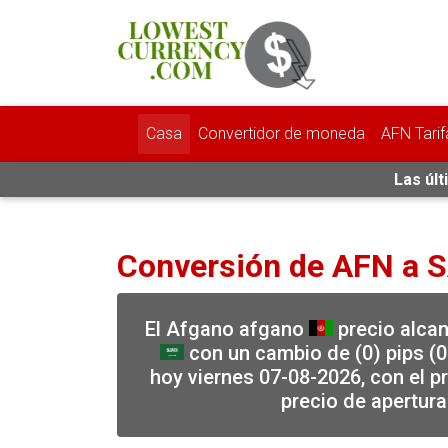
Casa
Convertidor de moneda
AFN Tarif
Las últ
Conversión de AFN a 
El Afgano afgano
precio alcanz
con un cambio de (0) pips (0
hoy viernes 07-08-2026, con el p
precio de apertur