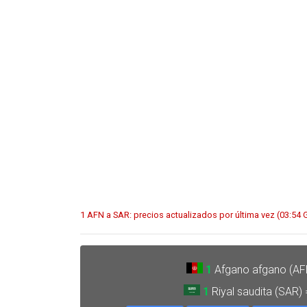
1 AFN a SAR: precios actualizados por última vez (03:54
1
Afgano afgano (AF
1
Riyal saudita (SAR)