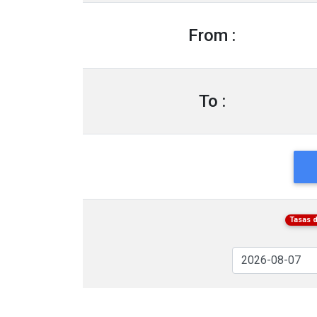
From :
To :
Tasas 