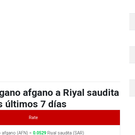
gano afgano a Riyal saudita
s últimos 7 días
Rate
 afgano (AFN) =
0.0529
Riyal saudita (SAR)