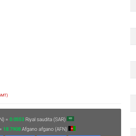
 GMT)
N) =
0.0553
Riyal saudita (SAR)
 =
18.7908
Afgano afgano (AFN)