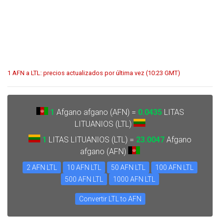
1 AFN a LTL: precios actualizados por última vez (10:23 GMT)
1
Afgano afgano (AFN) =
0.0435
LITAS
LITUANIOS (LTL)
1
LITAS LITUANIOS (LTL) =
23.0047
Afgano
afgano (AFN)
2 AFN LTL
10 AFN LTL
50 AFN LTL
100 AFN LTL
500 AFN LTL
1000 AFN LTL
Convertir LTL to AFN