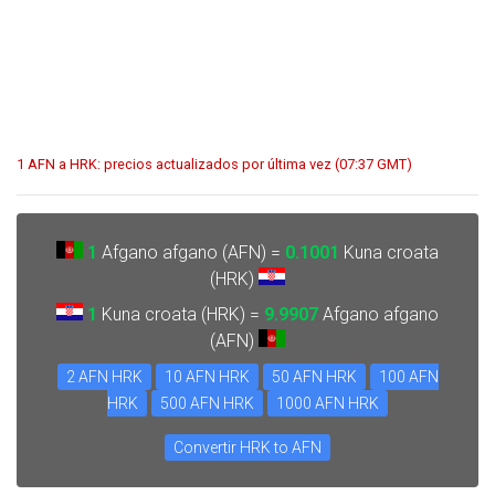
1 AFN a HRK: precios actualizados por última vez (07:37 GMT)
1
Afgano afgano (AFN) =
0.1001
Kuna croata
(HRK)
1
Kuna croata (HRK) =
9.9907
Afgano afgano
(AFN)
2 AFN HRK
10 AFN HRK
50 AFN HRK
100 AFN
HRK
500 AFN HRK
1000 AFN HRK
Convertir HRK to AFN