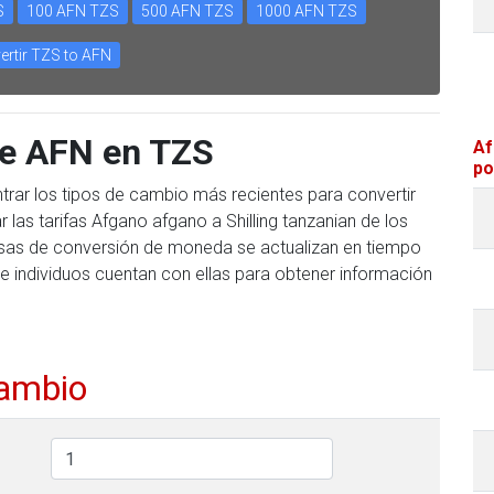
S
100 AFN TZS
500 AFN TZS
1000 AFN TZS
ertir TZS to AFN
te AFN en TZS
Af
po
trar los tipos de cambio más recientes para convertir
las tarifas Afgano afgano a Shilling tanzanian de los
 tasas de conversión de moneda se actualizan en tiempo
e individuos cuentan con ellas para obtener información
cambio