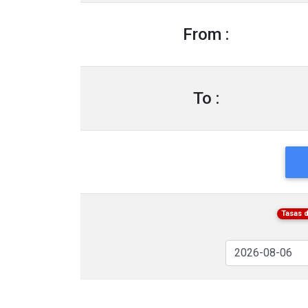
From :
To :
Tasas 