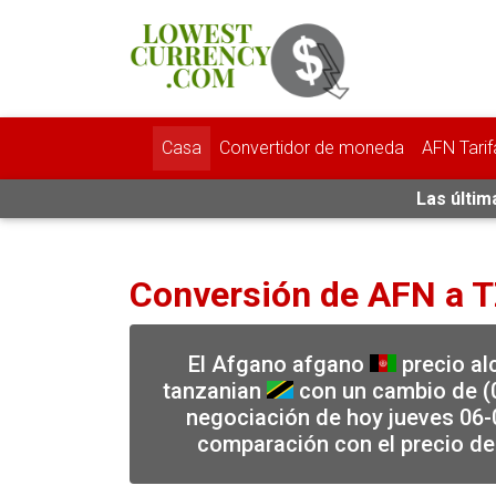
Casa
Convertidor de moneda
AFN Tarif
Las últim
Conversión de AFN a 
El Afgano afgano
precio alc
tanzanian
con un cambio de (0
negociación de hoy jueves 06-
comparación con el precio de