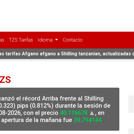
as
TZS Tarifas
Idioma
Contacto
as tarifas Afgano afgano a Shilling tanzanian, actualizadas 
TZS
anzó el récord Arriba frente al Shilling
.323) pips (0.812%) durante la sesión de
08-2026, con el precio
40.116678
🔼, en
 apertura de la mañana fue
39.794144