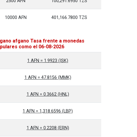
2500 AFN
100,291.6950 TZS
10000 AFN
401,166.7800 TZS
gano afgano Tasa frente a monedas
pulares como el 06-08-2026
1 AFN = 1.9923 (ISK)
1 AFN = 47.8156 (MMK)
1 AFN = 0.3662 (HNL)
1 AFN = 1,318.6596 (LBP)
1 AFN = 0.2208 (ERN)