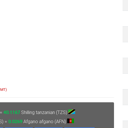
 GMT)
 =
40.1167
Shilling tanzanian (TZS)
ZS) =
0.0269
Afgano afgano (AFN)