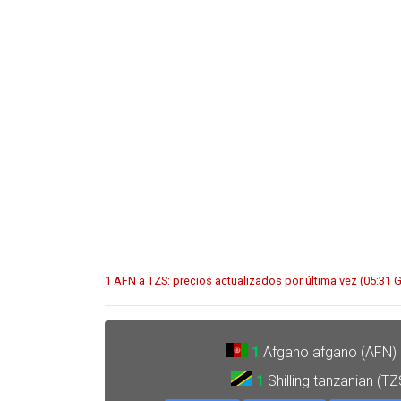
1 AFN a TZS: precios actualizados por última vez (05:31
1
Afgano afgano (AFN)
1
Shilling tanzanian (T