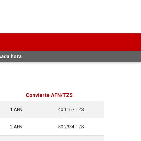
cada hora.
Convierte AFN/TZS
1 AFN
40.1167 TZS
2 AFN
80.2334 TZS