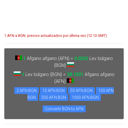
1 AFN a BGN: precios actualizados por última vez (12:13 GMT)
1
Afgano afgano (AFN) =
0.0262
Lev búlgaro
(BGN)
1
Lev búlgaro (BGN) =
38.1501
Afgano afgano
(AFN)
2 AFN BGN
10 AFN BGN
50 AFN BGN
100 AFN
BGN
500 AFN BGN
1000 AFN BGN
Convertir BGN to AFN