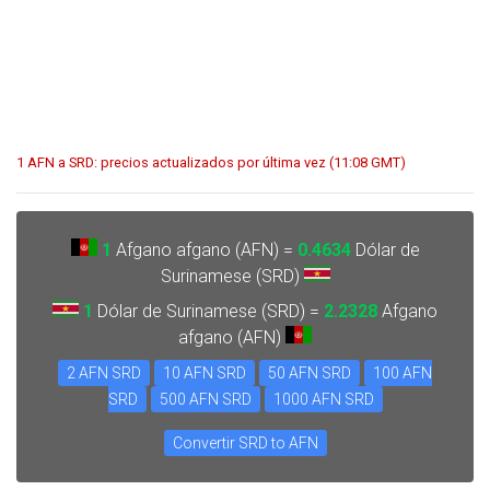
1 AFN a SRD: precios actualizados por última vez (11:08 GMT)
1
Afgano afgano (AFN) =
0.4634
Dólar de
Surinamese (SRD)
1
Dólar de Surinamese (SRD) =
2.2328
Afgano
afgano (AFN)
2 AFN SRD
10 AFN SRD
50 AFN SRD
100 AFN
SRD
500 AFN SRD
1000 AFN SRD
Convertir SRD to AFN