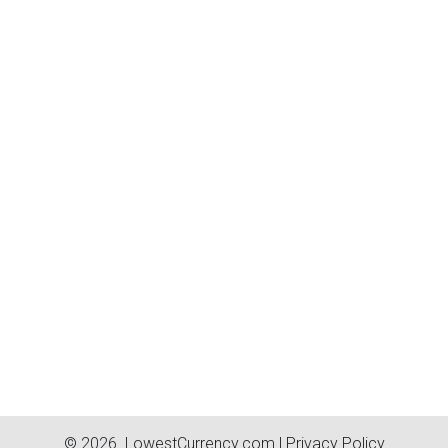
© 2026.
LowestCurrency.com
|
Privacy Policy