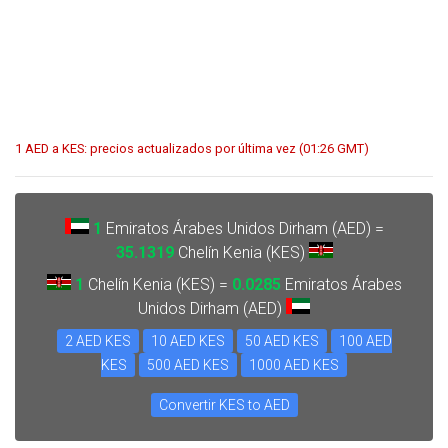
1 AED a KES: precios actualizados por última vez (01:26 GMT)
1
Emiratos Árabes Unidos Dirham (AED) =
35.1319
Chelín Kenia (KES)
1
Chelín Kenia (KES) =
0.0285
Emiratos Árabes
Unidos Dirham (AED)
2 AED KES
10 AED KES
50 AED KES
100 AED
KES
500 AED KES
1000 AED KES
Convertir KES to AED