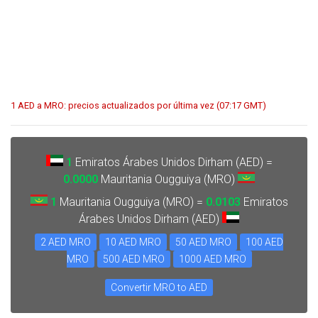
1 AED a MRO: precios actualizados por última vez (07:17 GMT)
1
Emiratos Árabes Unidos Dirham (AED) =
0.0000
Mauritania Ougguiya (MRO)
1
Mauritania Ougguiya (MRO) =
0.0103
Emiratos
Árabes Unidos Dirham (AED)
2 AED MRO
10 AED MRO
50 AED MRO
100 AED
MRO
500 AED MRO
1000 AED MRO
Convertir MRO to AED