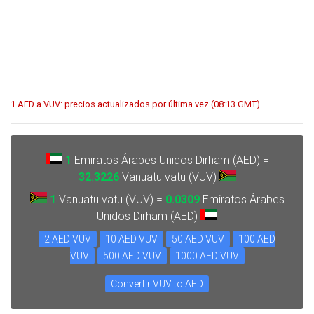
1 AED a VUV: precios actualizados por última vez (08:13 GMT)
1
Emiratos Árabes Unidos Dirham (AED) =
32.3226
Vanuatu vatu (VUV)
1
Vanuatu vatu (VUV) =
0.0309
Emiratos Árabes
Unidos Dirham (AED)
2 AED VUV
10 AED VUV
50 AED VUV
100 AED
VUV
500 AED VUV
1000 AED VUV
Convertir VUV to AED