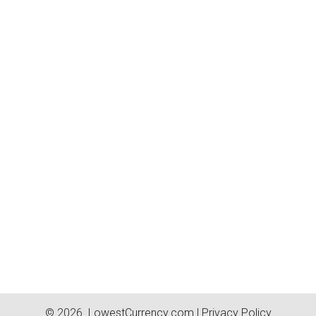
© 2026.
LowestCurrency.com
|
Privacy Policy