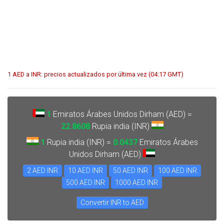
1 AED a INR: precios actualizados por última vez (04:17 GMT)
1
Emiratos Árabes Unidos Dirham (AED) =
22.8608
Rupia india (INR)
1
Rupia india (INR) =
0.0437
Emiratos Árabes
Unidos Dirham (AED)
2 AED INR
10 AED INR
50 AED INR
100 AED INR
500 AED INR
1000 AED INR
Convertir INR to AED