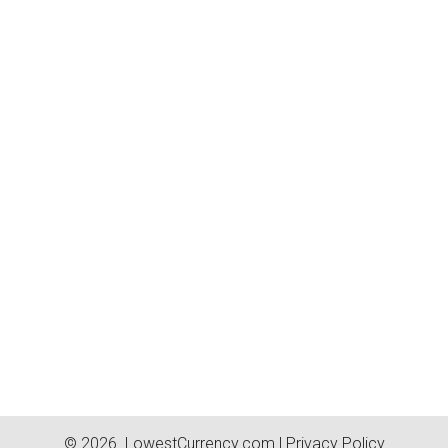
© 2026.
LowestCurrency.com
|
Privacy Policy