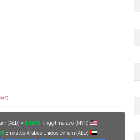
 GMT)
ham (AED) =
1.1670
Ringgit malayo (MYR)
03
Emiratos Árabes Unidos Dirham (AED)