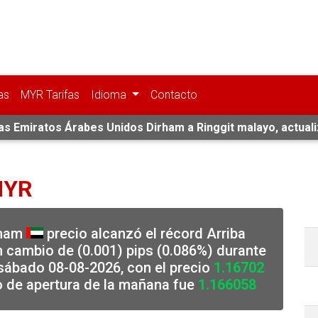
as
MYR Tarifas
Idioma
Contacto
fas Emiratos Árabes Unidos Dirham a Ringgit malayo, actual
MYR
rham
precio alcanzó el récord Arriba
 cambio de (0.001) pips (0.086%) durante
sábado 08-08-2026, con el precio
1.16702
o de apertura de la mañana fue
1.166058