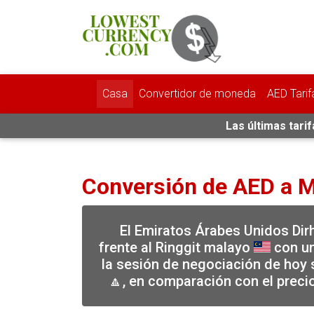
Casa
Convertidor de moneda
AED Tarif
Las últimas tari
Conversión de AED a 
El Emiratos Árabes Unidos Di
frente al Ringgit malayo
con un
la sesión de negociación de hoy 
🔼, en comparación con el preci