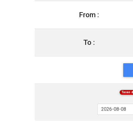
From :
To :
Tasas 