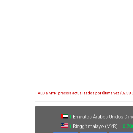
1 AED a MYR: precios actualizados por última vez (02:38
1
Emiratos Árabes Unidos Dir
1
Ringgit malayo (MYR) =
0.78