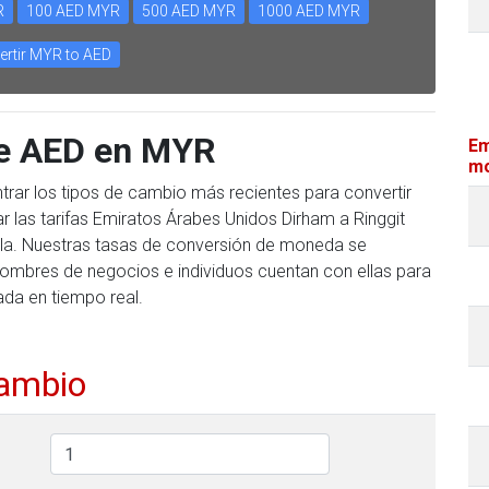
R
100 AED MYR
500 AED MYR
1000 AED MYR
ertir MYR to AED
te AED en MYR
Em
mo
trar los tipos de cambio más recientes para convertir
 las tarifas Emiratos Árabes Unidos Dirham a Ringgit
abla. Nuestras tasas de conversión de moneda se
hombres de negocios e individuos cuentan con ellas para
ada en tiempo real.
cambio