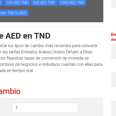
D
100 AED TND
500 AED TND
1000 AED TND
ertir TND to AED
te AED en TND
Em
mo
trar los tipos de cambio más recientes para convertir
 las tarifas Emiratos Árabes Unidos Dirham a Dinar
 tabla. Nuestras tasas de conversión de moneda se
hombres de negocios e individuos cuentan con ellas para
ada en tiempo real.
cambio