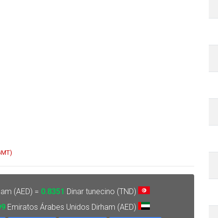
 GMT)
ham (AED) =
0.8351
Dinar tunecino (TND)
99
Emiratos Árabes Unidos Dirham (AED)