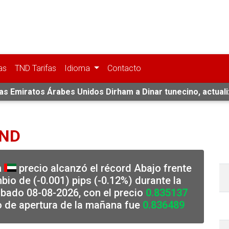
as
TND Tarifas
Idioma
Contacto
fas Emiratos Árabes Unidos Dirham a Dinar tunecino, actual
TND
m
precio alcanzó el récord Abajo frente
io de (-0.001) pips (-0.12%) durante la
bado 08-08-2026, con el precio
0.835137
o de apertura de la mañana fue
0.836489