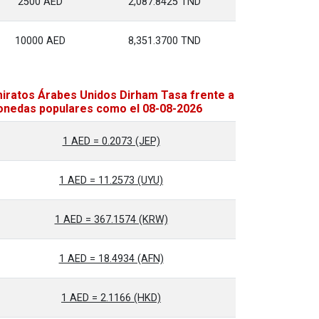
2500 AED
2,087.8425 TND
10000 AED
8,351.3700 TND
iratos Árabes Unidos Dirham Tasa frente a
nedas populares como el 08-08-2026
1 AED = 0.2073 (JEP)
1 AED = 11.2573 (UYU)
1 AED = 367.1574 (KRW)
1 AED = 18.4934 (AFN)
1 AED = 2.1166 (HKD)