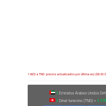
1 AED a TND: precios actualizados por última vez (06:53
1
Emiratos Árabes Unidos Dir
1
Dinar tunecino (TND) =
1.17