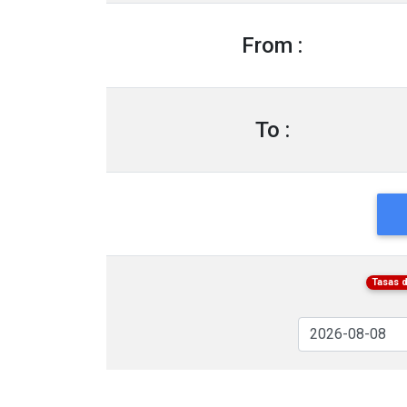
From :
To :
Tasas 