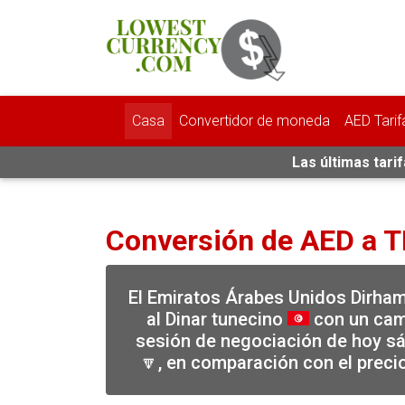
Casa
Convertidor de moneda
AED Tarif
Las últimas tari
Conversión de AED a 
El Emiratos Árabes Unidos Dirha
al Dinar tunecino
con un camb
sesión de negociación de hoy sá
🔽, en comparación con el preci