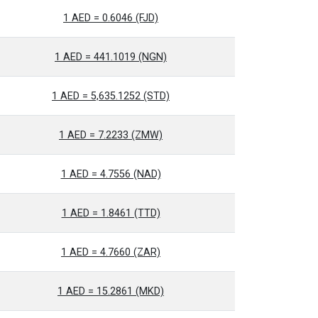
1 AED = 0.6046 (FJD)
1 AED = 441.1019 (NGN)
1 AED = 5,635.1252 (STD)
1 AED = 7.2233 (ZMW)
1 AED = 4.7556 (NAD)
1 AED = 1.8461 (TTD)
1 AED = 4.7660 (ZAR)
1 AED = 15.2861 (MKD)