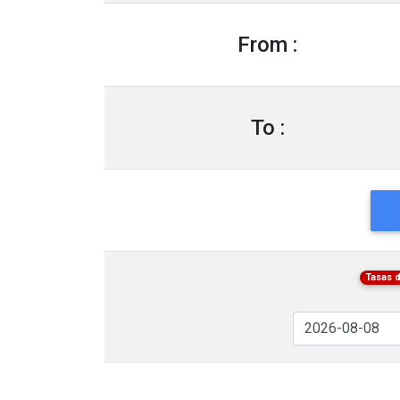
From :
To :
Tasas 