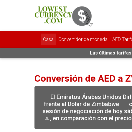
Casa
Convertidor de moneda
AED Tarif
Las últimas tarifa
Conversión de AED a 
El Emiratos Árabes Unidos Di
frente al Dólar de Zimbabwe
c
sesión de negociación de hoy sá
🔼, en comparación con el preci