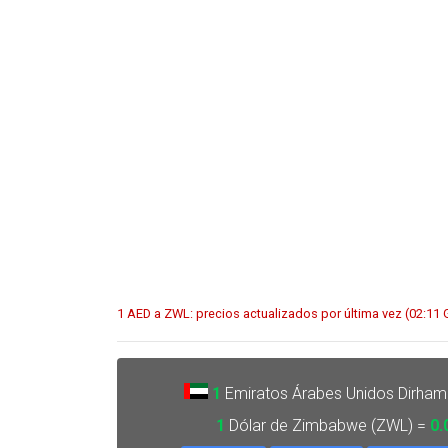
1 AED a ZWL: precios actualizados por última vez (02:11
1
Emiratos Árabes Unidos Dirham
1
Dólar de Zimbabwe (ZWL) =
0.