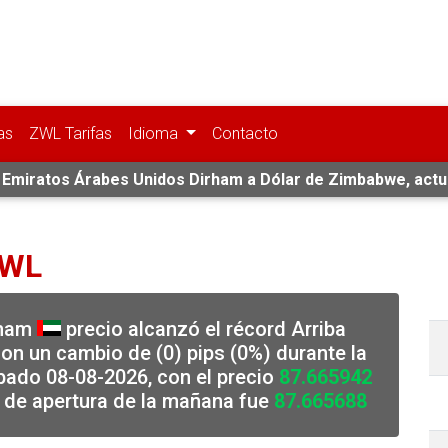
as
ZWL Tarifas
Idioma
Contacto
s Emiratos Árabes Unidos Dirham a Dólar de Zimbabwe, actu
ZWL
rham
precio alcanzó el récord Arriba
on un cambio de (0) pips (0%) durante la
bado 08-08-2026, con el precio
87.665942
o de apertura de la mañana fue
87.665688