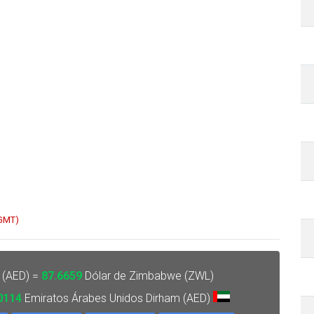
 GMT)
 (AED) =
87.6659
Dólar de Zimbabwe (ZWL)
0114
Emiratos Árabes Unidos Dirham (AED)