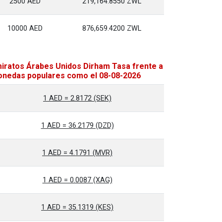
2500 AED
219,164.8550 ZWL
10000 AED
876,659.4200 ZWL
iratos Árabes Unidos Dirham Tasa frente a
nedas populares como el 08-08-2026
1 AED = 2.8172 (SEK)
1 AED = 36.2179 (DZD)
1 AED = 4.1791 (MVR)
1 AED = 0.0087 (XAG)
1 AED = 35.1319 (KES)