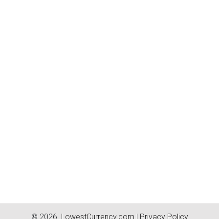
© 2026.
LowestCurrency.com
|
Privacy Policy