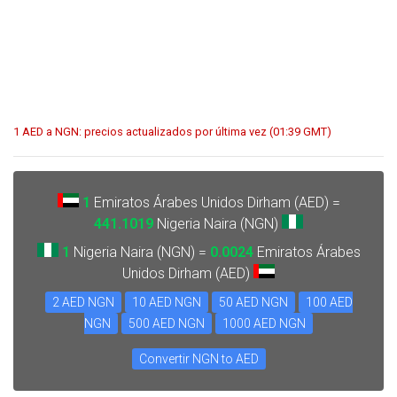
1 AED a NGN: precios actualizados por última vez (01:39 GMT)
1
Emiratos Árabes Unidos Dirham (AED) =
441.1019
Nigeria Naira (NGN)
1
Nigeria Naira (NGN) =
0.0024
Emiratos Árabes
Unidos Dirham (AED)
2 AED NGN
10 AED NGN
50 AED NGN
100 AED
NGN
500 AED NGN
1000 AED NGN
Convertir NGN to AED