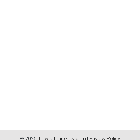
© 2026.
LowestCurrency.com
|
Privacy Policy