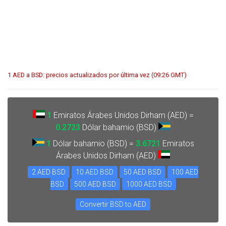
1 AED a BSD: precios actualizados por última vez (09:26 GMT)
1
Emiratos Árabes Unidos Dirham (AED) =
0.2723
Dólar bahamio (BSD)
1
Dólar bahamio (BSD) =
3.6721
Emiratos
Árabes Unidos Dirham (AED)
2 AED BSD
10 AED BSD
50 AED BSD
100 AED
BSD
500 AED BSD
1000 AED BSD
Convertir BSD to AED