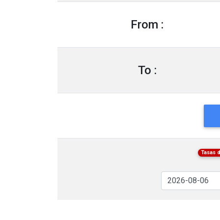
From :
To :
Tasas 