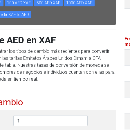
F
100 AED XAF
500 AED XAF
1000 AED XAF
ertir XAF to AED
te AED en XAF
Em
mo
trar los tipos de cambio más recientes para convertir
 las tarifas Emiratos Árabes Unidos Dirham a CFA
nte tabla. Nuestras tasas de conversión de moneda se
hombres de negocios e individuos cuentan con ellas para
ada en tiempo real.
cambio