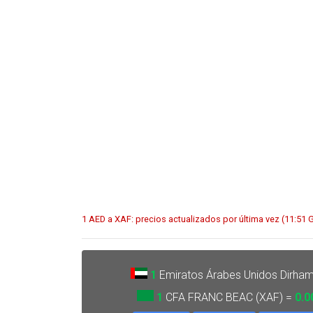
1 AED a XAF: precios actualizados por última vez (11:51
1
Emiratos Árabes Unidos Dirha
1
CFA FRANC BEAC (XAF) =
0.0