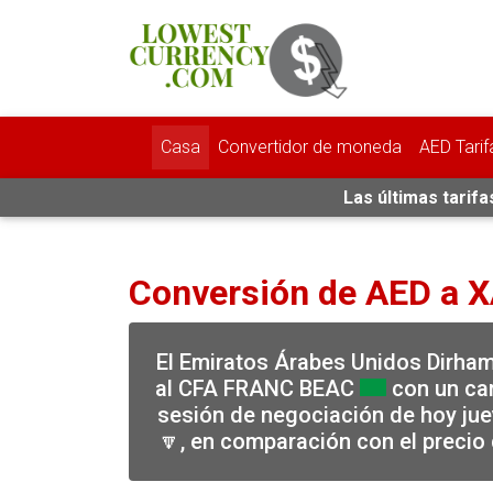
Casa
Convertidor de moneda
AED Tarif
Las últimas tarif
Conversión de AED a 
El Emiratos Árabes Unidos Dirha
al CFA FRANC BEAC
con un cam
sesión de negociación de hoy jue
🔽, en comparación con el precio