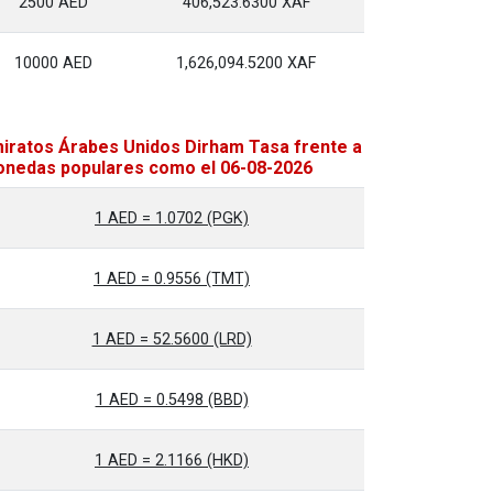
2500 AED
406,523.6300 XAF
10000 AED
1,626,094.5200 XAF
iratos Árabes Unidos Dirham Tasa frente a
nedas populares como el 06-08-2026
1 AED = 1.0702 (PGK)
1 AED = 0.9556 (TMT)
1 AED = 52.5600 (LRD)
1 AED = 0.5498 (BBD)
1 AED = 2.1166 (HKD)