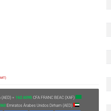
 GMT)
m (AED) =
162.6095
CFA FRANC BEAC (XAF)
060
Emiratos Árabes Unidos Dirham (AED)