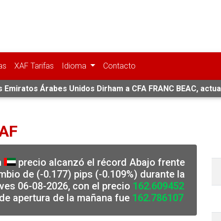
as
XAF Tarifas
Idioma
Contacto
as Emiratos Árabes Unidos Dirham a CFA FRANC BEAC, actua
XAF
m
precio alcanzó el récord Abajo frente
bio de (-0.177) pips (-0.109%) durante la
ves 06-08-2026, con el precio
162.609452
 de apertura de la mañana fue
162.786107