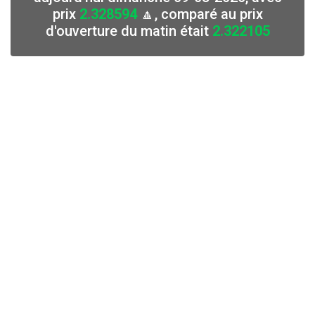
prix
2.328594
🔼, comparé au prix
d'ouverture du matin était
2.322105