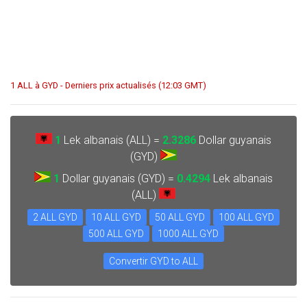
1 ALL à GYD - Derniers prix actualisés (12:03 GMT)
1
Lek albanais (ALL) =
2.3286
Dollar guyanais
(GYD)
1
Dollar guyanais (GYD) =
0.4294
Lek albanais
(ALL)
2 ALL GYD
10 ALL GYD
50 ALL GYD
100 ALL GYD
500 ALL GYD
1000 ALL GYD
Convertir GYD to ALL