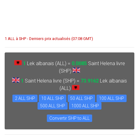
1 ALL à SHP - Derniers prix actualisés (07:08 GMT)
1
Lek albanais (ALL) =
0.0085
Saint Helena livre
(SHP)
1
Saint Helena livre (SHP) =
73.9162
Lek albanais
(ALL)
2 ALL SHP
10 ALL SHP
50 ALL SHP
100 ALL SHP
500 ALL SHP
1000 ALL SHP
Convertir SHP to ALL