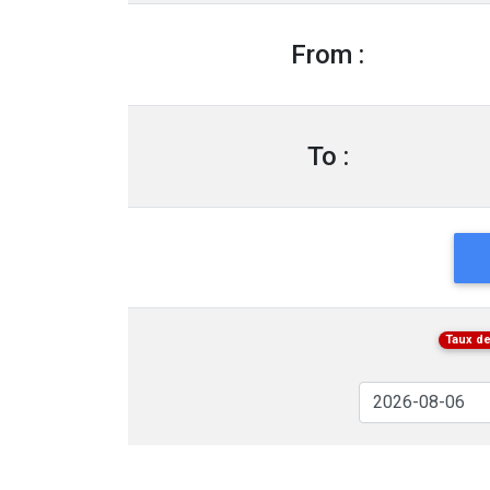
From :
To :
Taux de