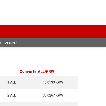
r horaire!
Convertir ALL/KRW
1 ALL
15.0133 KRW
2 ALL
30.0267 KRW