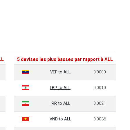
LL
5 devises les plus basses par rapport à ALL
VEF to ALL
0.0000
LBP to ALL
0.0010
IRR to ALL
0.0021
VND to ALL
0.0036