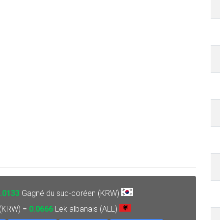
.0133
Gagné du sud-coréen (KRW)
 (KRW) =
0.0666
Lek albanais (ALL)