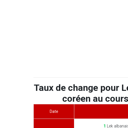
Taux de change pour L
coréen au cours
Date
1
Lek albanai