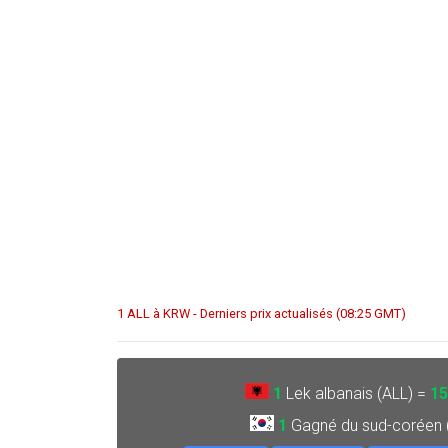
1 ALL à KRW - Derniers prix actualisés (08:25 GMT)
1
Lek albanais (ALL) =
15
1
Gagné du sud-coréen