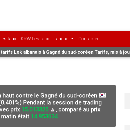
Les taux
KRW Les taux
Langue
Contacter
tarifs Lek albanais à Gagné du sud-coréen Tarifs, mis à jou
En haut contre le Gagné du sud-coréen
(0.401%) Pendant la session de trading
avec prix
15.013325
🔼, comparé au prix
 matin était
14.953634