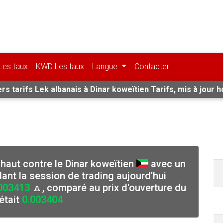
Les taux
KWD Les taux
Langue
Contacter
rs tarifs Lek albanais à Dinar koweïtien Tarifs, mis à jour h
 haut contre le Dinar koweïtien
avec un
nt la session de trading aujourd'hui
003413
🔼, comparé au prix d'ouverture du
était
0.003404