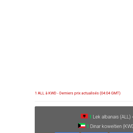
1 ALL à KWD - Derniers prix actualisés (04:04 GMT)
1
Lek albanais (ALL)
1
Dinar koweïtien (KW