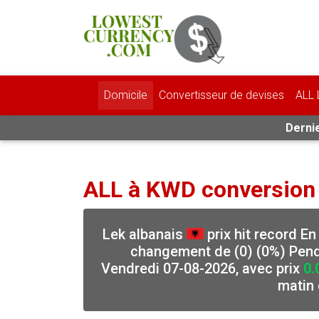
Domicile
Convertisseur de devises
ALL 
Dernie
ALL à KWD conversion
Lek albanais
prix hit record En
changement de (0) (0%) Penda
Vendredi 07-08-2026, avec prix
0.
matin 