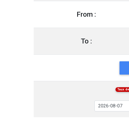
From :
To :
Taux de