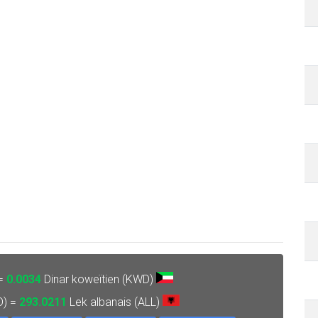
 =
0.0034
Dinar koweïtien (KWD)
D) =
293.0211
Lek albanais (ALL)