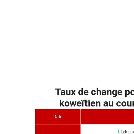
Taux de change po
koweïtien au cour
Date
1
Lek alb