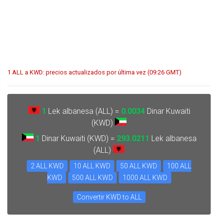
1 ALL a KWD: precios actualizados por última vez (09:26 GMT)
1
Lek albanesa (ALL) =
0.0034
Dinar Kuwaiti
(KWD)
1
Dinar Kuwaiti (KWD) =
293.0211
Lek albanesa
(ALL)
2 ALL KWD
10 ALL KWD
50 ALL KWD
100 ALL
KWD
500 ALL KWD
1000 ALL KWD
Convertir KWD to ALL