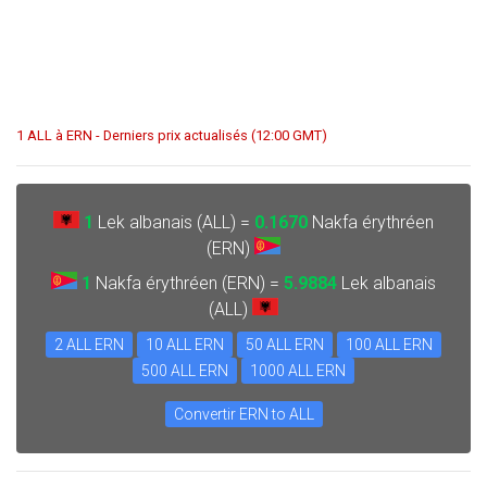
1 ALL à ERN - Derniers prix actualisés (12:00 GMT)
1
Lek albanais (ALL) =
0.1670
Nakfa érythréen
(ERN)
1
Nakfa érythréen (ERN) =
5.9884
Lek albanais
(ALL)
2 ALL ERN
10 ALL ERN
50 ALL ERN
100 ALL ERN
500 ALL ERN
1000 ALL ERN
Convertir ERN to ALL