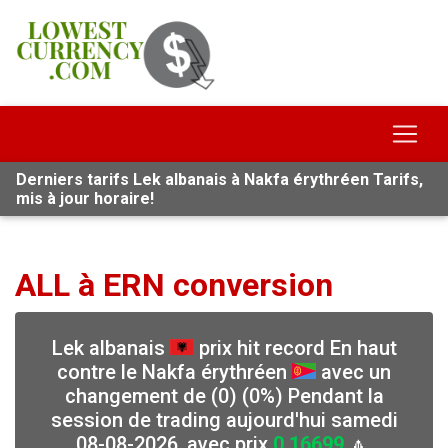
Derniers tarifs Lek albanais à Nakfa érythréen Tarifs,
mis à jour horaire!
ALL à ERN conversion
Lek albanais
prix hit record En haut
contre le Nakfa érythréen
avec un
changement de (0) (0%) Pendant la
session de trading aujourd'hui samedi
08-08-2026, avec prix
0.16699
🔼,