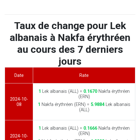
Taux de change pour Lek
albanais à Nakfa érythréen
au cours des 7 derniers
jours
Date
Rate
1
Lek albanais (ALL) =
0.1670
Nakfa érythréen
(ERN)
2024-10-
08
1
Nakfa érythréen (ERN) =
5.9884
Lek albanais
(ALL)
1
Lek albanais (ALL) =
0.1666
Nakfa érythréen
(ERN)
2024-10-