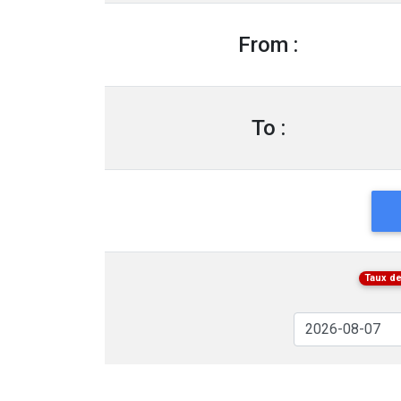
From :
To :
Taux de