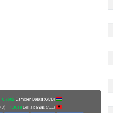
 =
0.7682
Gambien Dalasi (GMD)
MD) =
1.3018
Lek albanais (ALL)