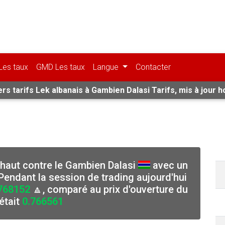
Les taux
GMD Les taux
Langue
Contacter
rs tarifs Lek albanais à Gambien Dalasi Tarifs, mis à jour h
n haut contre le Gambien Dalasi
avec un
endant la session de trading aujourd'hui
768152
🔼, comparé au prix d'ouverture du
était
0.766561