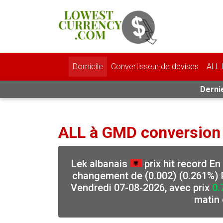
Domicile
Convertisseur de devises
ALL 
Dernie
ALL à GMD conversion
Lek albanais
prix hit record E
changement de (0.002) (0.261%) P
Vendredi 07-08-2026, avec prix
0.
matin 