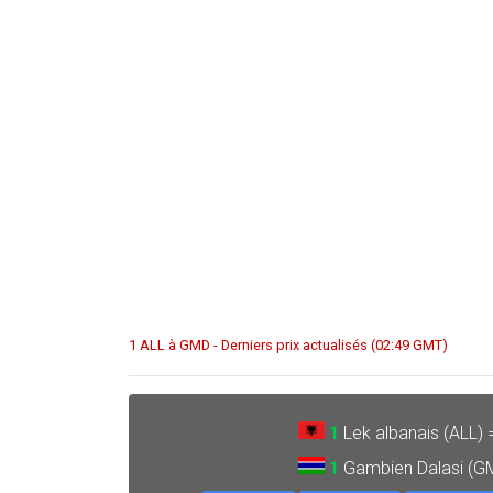
1 ALL à GMD - Derniers prix actualisés (02:49 GMT)
1
Lek albanais (ALL)
1
Gambien Dalasi (G