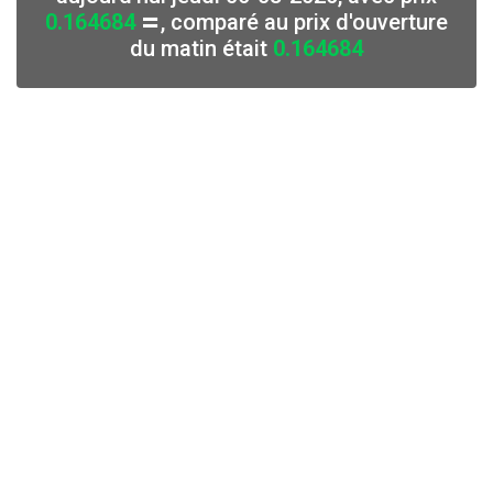
0.164684
, comparé au prix d'ouverture
⏸
du matin était
0.164684