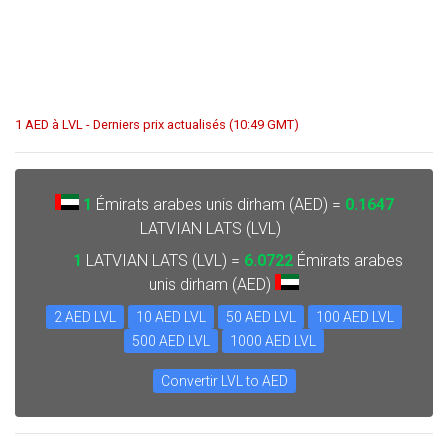
1 AED à LVL - Derniers prix actualisés (10:49 GMT)
1
Émirats arabes unis dirham (AED) =
0.1647
LATVIAN LATS (LVL)
1
LATVIAN LATS (LVL) =
6.0722
Émirats arabes
unis dirham (AED)
2 AED LVL
10 AED LVL
50 AED LVL
100 AED LVL
500 AED LVL
1000 AED LVL
Convertir LVL to AED