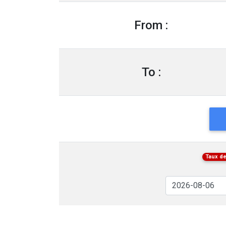
From :
To :
Taux de