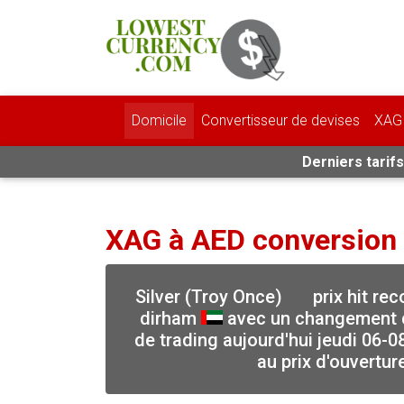
Domicile
Convertisseur de devises
XAG 
Derniers tarifs
XAG à AED conversion
Silver (Troy Once)
prix hit re
dirham
avec un changement d
de trading aujourd'hui jeudi 06-0
au prix d'ouvertur