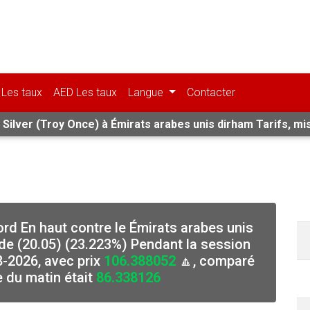
Les taux
AED Les taux
Langue
Contacter
 Silver (Troy Once) à Émirats arabes unis dirham Tarifs, mis
cord En haut contre le Émirats arabes unis
e (20.05) (23.223%) Pendant la session
8-2026, avec prix
106.388052
🔼, comparé
e du matin était
86.338126