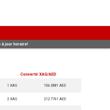
 à jour horaire!
Convertir XAG/AED
1 XAG
106.3881 AED
2 XAG
212.7761 AED