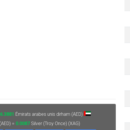
6.3881
Émirats arabes unis dirham (AED)
 (AED) =
0.0087
Silver (Troy Once) (XAG)