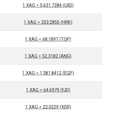
1 XAG = 5,631.7284 (LRD)
1 XAG = 203.2855 (HRK)
1 XAG = 68.1897 (TOP)
1 XAG = 52.3182 (ANG)
1 XAG = 1,381.8412 (EGP)
1 XAG = 64.6979 (FJD)
1 XAG = 22.0229 (XDR)