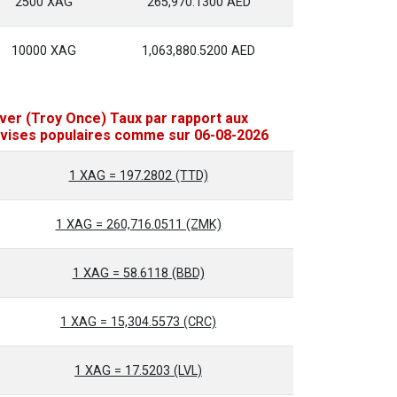
2500 XAG
265,970.1300 AED
10000 XAG
1,063,880.5200 AED
lver (Troy Once) Taux par rapport aux
vises populaires comme sur 06-08-2026
1 XAG = 197.2802 (TTD)
1 XAG = 260,716.0511 (ZMK)
1 XAG = 58.6118 (BBD)
1 XAG = 15,304.5573 (CRC)
1 XAG = 17.5203 (LVL)