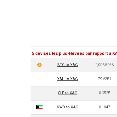
5 devises les plus élevées par rapport à X
BTC to XAG
2,006.5953
XAU to XAG
79.6351
CLF to XAG
0.9525
KWD to XAG
0.1047