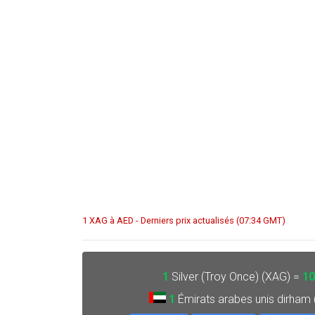
1 XAG à AED - Derniers prix actualisés (07:34 GMT)
1
Silver (Troy Once) (XAG) =
10
1
Émirats arabes unis dirham