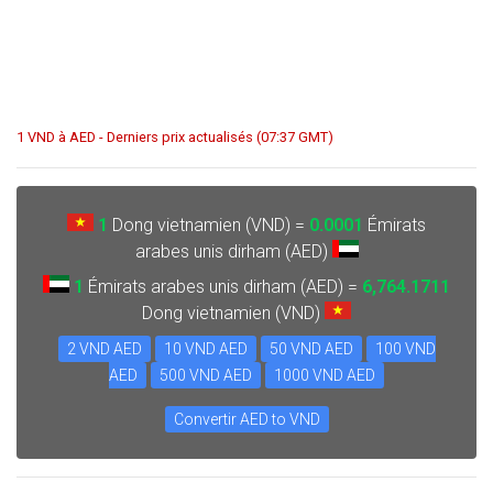
1 VND à AED - Derniers prix actualisés (07:37 GMT)
1
Dong vietnamien (VND) =
0.0001
Émirats
arabes unis dirham (AED)
1
Émirats arabes unis dirham (AED) =
6,764.1711
Dong vietnamien (VND)
2 VND AED
10 VND AED
50 VND AED
100 VND
AED
500 VND AED
1000 VND AED
Convertir AED to VND