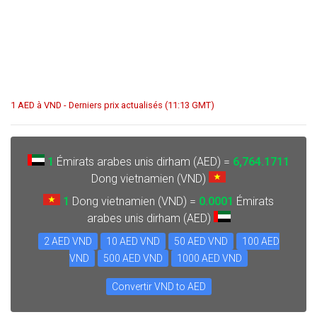
1 AED à VND - Derniers prix actualisés (11:13 GMT)
1
Émirats arabes unis dirham (AED) =
6,764.1711
Dong vietnamien (VND)
1
Dong vietnamien (VND) =
0.0001
Émirats
arabes unis dirham (AED)
2 AED VND
10 AED VND
50 AED VND
100 AED
VND
500 AED VND
1000 AED VND
Convertir VND to AED