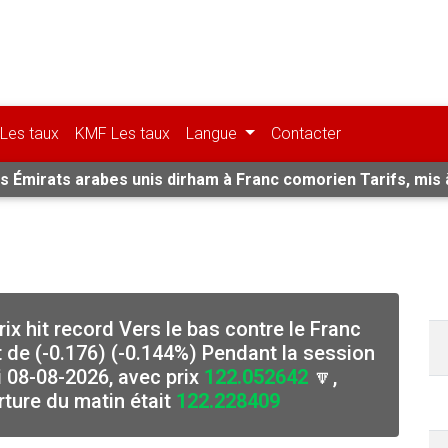
Les taux
KMF Les taux
Langue
Contacter
fs Émirats arabes unis dirham à Franc comorien Tarifs, mis à
rix hit record Vers le bas contre le Franc
de (-0.176) (-0.144%) Pendant la session
 08-08-2026, avec prix
122.052642
🔽,
rture du matin était
122.228409