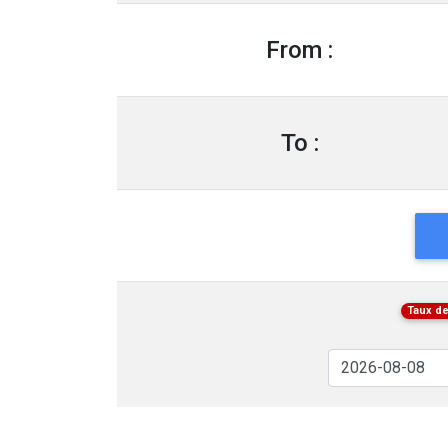
From :
To :
Taux de