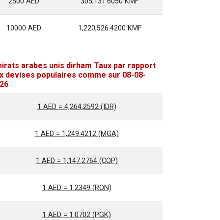
2500 AED
305,131.6050 KMF
10000 AED
1,220,526.4200 KMF
irats arabes unis dirham Taux par rapport
x devises populaires comme sur 08-08-
26
1 AED = 4,264.2592 (IDR)
1 AED = 1,249.4212 (MGA)
1 AED = 1,147.2764 (COP)
1 AED = 1.2349 (RON)
1 AED = 1.0702 (PGK)