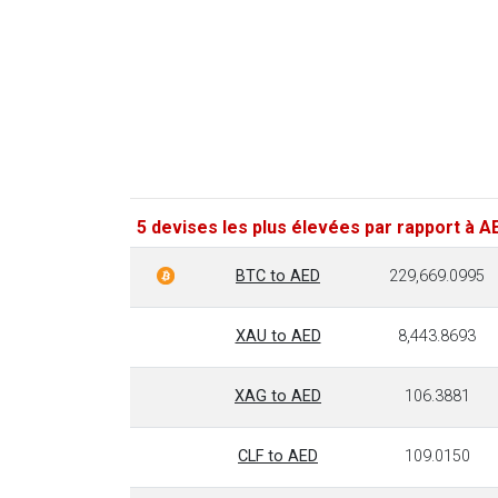
5 devises les plus élevées par rapport à A
BTC to AED
229,669.0995
XAU to AED
8,443.8693
XAG to AED
106.3881
CLF to AED
109.0150