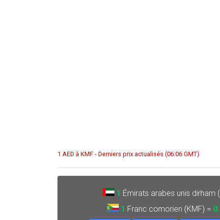
1 AED à KMF - Derniers prix actualisés (06:06 GMT)
1
Émirats arabes unis dirham 
1
Franc comorien (KMF) =
0