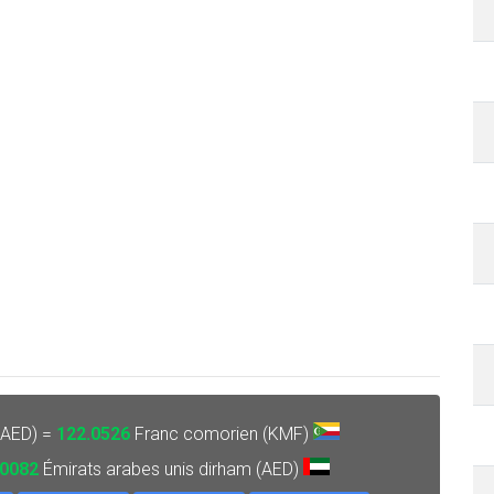
(AED) =
122.0526
Franc comorien (KMF)
.0082
Émirats arabes unis dirham (AED)