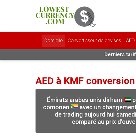
Domicile
Convertisseur de devises
AED 
Derniers tari
AED à KMF conversion
Émirats arabes unis dirham
p
comorien
avec un changement 
de trading aujourd'hui samedi
comparé au prix d'ouve