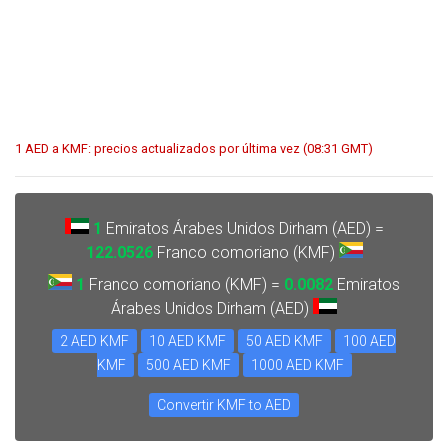
1 AED a KMF: precios actualizados por última vez (08:31 GMT)
1
Emiratos Árabes Unidos Dirham (AED) =
122.0526
Franco comoriano (KMF)
1
Franco comoriano (KMF) =
0.0082
Emiratos
Árabes Unidos Dirham (AED)
2 AED KMF
10 AED KMF
50 AED KMF
100 AED
KMF
500 AED KMF
1000 AED KMF
Convertir KMF to AED