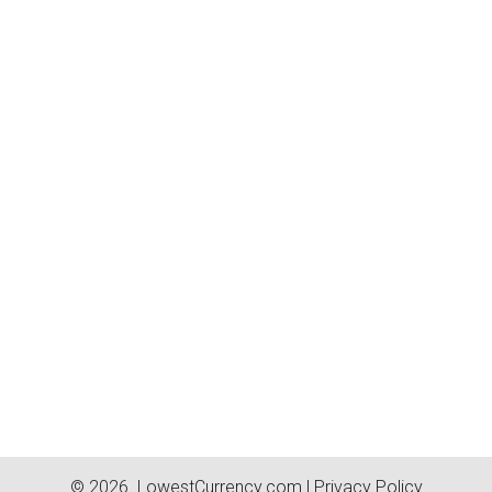
© 2026.
LowestCurrency.com
|
Privacy Policy