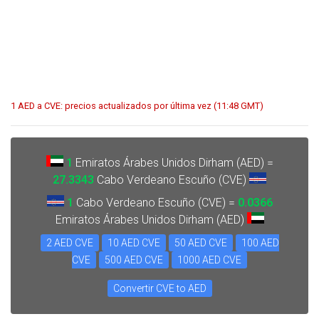
1 AED a CVE: precios actualizados por última vez (11:48 GMT)
1
Emiratos Árabes Unidos Dirham (AED) =
27.3343
Cabo Verdeano Escuño (CVE)
1
Cabo Verdeano Escuño (CVE) =
0.0366
Emiratos Árabes Unidos Dirham (AED)
2 AED CVE
10 AED CVE
50 AED CVE
100 AED
CVE
500 AED CVE
1000 AED CVE
Convertir CVE to AED