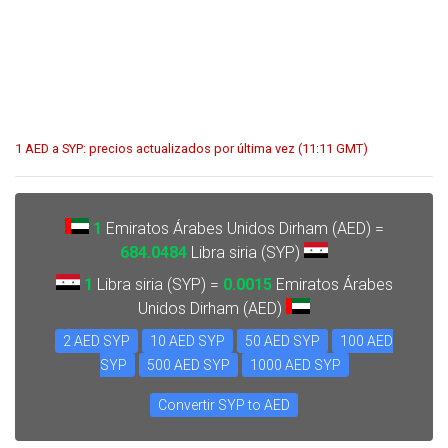
1 AED a SYP: precios actualizados por última vez (11:11 GMT)
1
Emiratos Árabes Unidos Dirham (AED) =
684.0484
Libra siria (SYP)
1
Libra siria (SYP) =
0.0015
Emiratos Árabes
Unidos Dirham (AED)
2 AED SYP
10 AED SYP
50 AED SYP
100 AED
SYP
500 AED SYP
1000 AED SYP
Convertir SYP to AED