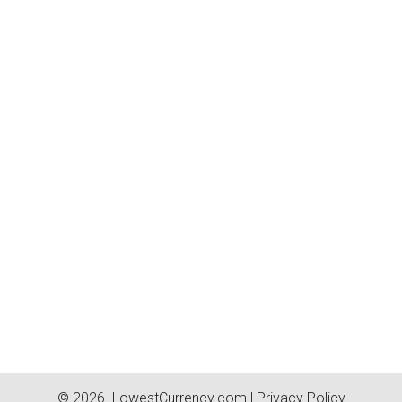
© 2026.
LowestCurrency.com
|
Privacy Policy