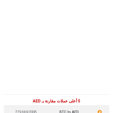
5 أعلى عملات مقارنة بـ AED
229,669.0995
BTC to AED