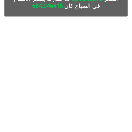
في الصباح كان
684.046415