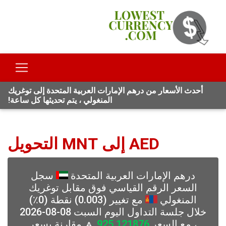
أحدث الأسعار من درهم الإمارات العربية المتحدة إلى توغريك
المنغولي ، يتم تحديثها كل ساعة!
AED إلى MNT التحويل
درهم الإمارات العربية المتحدة
سجل
السعر الرقم القياسي فوق مقابل توغريك
المنغولي
مع تغيير (0.003) نقطة (0٪)
خلال جلسة التداول اليوم السبت 08-08-2026
، مع السعر
925.121876
🔼 مقارنة بسعر