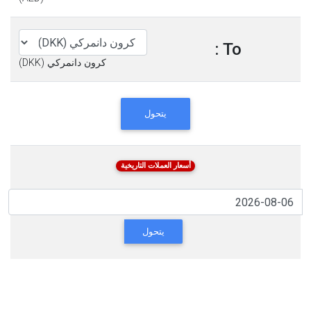
To :
كرون دانمركي (DKK)
يتحول
أسعار العملات التاريخية
يتحول