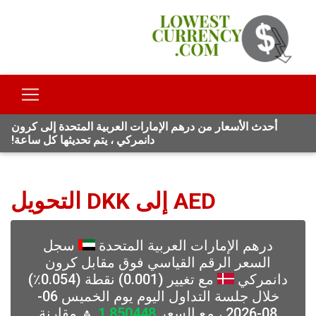
أحدث الأسعار من درهم الإمارات العربية المتحدة إلى كرون
دانمركي ، يتم تحديثها كل ساعة!
AED إلى DKK التحويل
درهم الإمارات العربية المتحدة
سجل
السعر الرقم القياسي فوق مقابل كرون
دانمركي
مع تغيير (0.001) نقطة (0.054٪)
خلال جلسة التداول اليوم يوم الخميس 06-
08-2026 ، مع السعر
1.850448
🔼 مقارنة