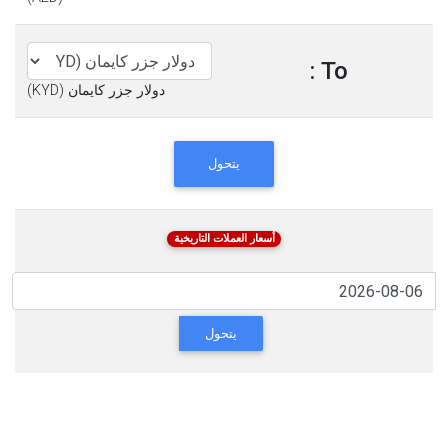
To :
دولار جزر كايمان (KYD)
يتحول
أسعار العملات التاريخية
يتحول