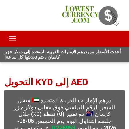
أحدث الأسعار من درهم الإمارات العربية المتحدة إلى دولار جزر
كايمان ، يتم تحديثها كل ساعة!
AED إلى KYD التحويل
درهم الإمارات العربية المتحدة
سجل
السعر الرقم القياسي فوق مقابل دولار جزر
كايمان
مع تغيير (0) نقطة (0٪) خلال
جلسة التداول اليوم يوم الخميس 06-08-
2026 ، مع السعر
0.226953
🔼 مقارنة بسعر