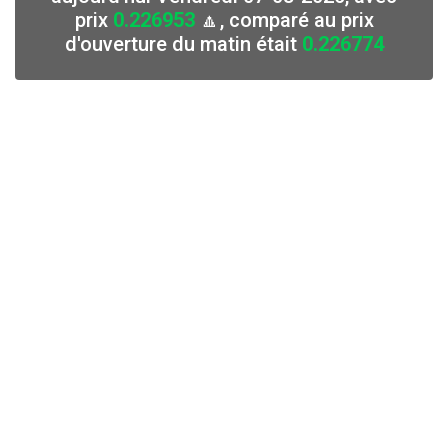
prix
0.226953
🔼, comparé au prix
d'ouverture du matin était
0.226774