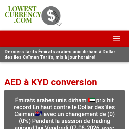
Derniers tarifs Émirats arabes unis dirham à Dollar
des îles Caïman Tarifs, mis à jour horaire!
AED à KYD conversion
Émirats arabes unis dirham
prix hit
record En haut contre le Dollar des îles
Caïman
avec un changement de (0)
(0%) Pendant la session de trading
aujourd'hui Vendredi 07-08-2026, avec