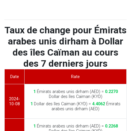
Taux de change pour Émirats
arabes unis dirham à Dollar
des îles Caïman au cours
des 7 derniers jours
Date
Rate
1
Émirats arabes unis dirham (AED) =
0.2270
Dollar des îles Caïman (KYD)
2024-
10-08
1
Dollar des îles Caïman (KYD) =
4.4062
Émirats
arabes unis dirham (AED)
1
Émirats arabes unis dirham (AED) =
0.2268