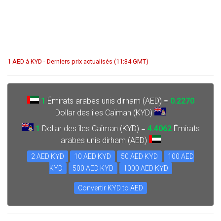
1 AED à KYD - Derniers prix actualisés (11:34 GMT)
1
Émirats arabes unis dirham (AED) =
0.2270
Dollar des îles Caïman (KYD)
1
Dollar des îles Caïman (KYD) =
4.4062
Émirats
arabes unis dirham (AED)
2 AED KYD
10 AED KYD
50 AED KYD
100 AED
KYD
500 AED KYD
1000 AED KYD
Convertir KYD to AED