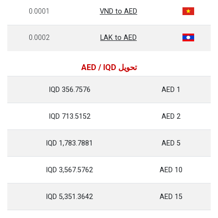
0.0001
VND to AED
0.0002
LAK to AED
تحويل AED / IQD
356.7576 IQD
1 AED
713.5152 IQD
2 AED
1,783.7881 IQD
5 AED
3,567.5762 IQD
10 AED
5,351.3642 IQD
15 AED