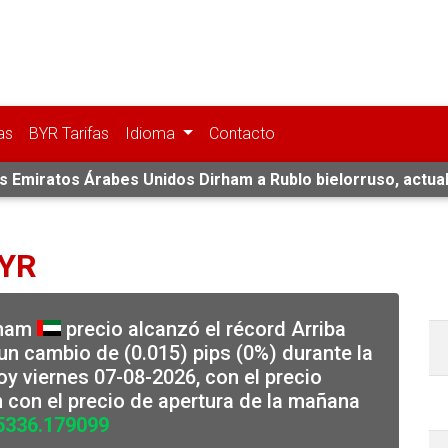
as
BYR Tarifas
Idioma
Contacto
as Emiratos Árabes Unidos Dirham a Rublo bielorruso, actua
BYR
rham
precio alcanzó el récord Arriba
n cambio de (0.015) pips (0%) durante la
y viernes 07-08-2026, con el precio
 con el precio de apertura de la mañana
5336.179099