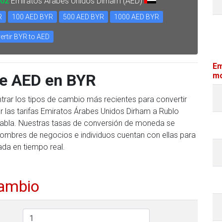
002
Emiratos Árabes Unidos Dirham (AED)
R
100 AED BYR
500 AED BYR
1000 AED BYR
ertir BYR to AED
Em
te AED en BYR
mo
trar los tipos de cambio más recientes para convertir
 las tarifas Emiratos Árabes Unidos Dirham a Rublo
te tabla. Nuestras tasas de conversión de moneda se
hombres de negocios e individuos cuentan con ellas para
ada en tiempo real.
cambio