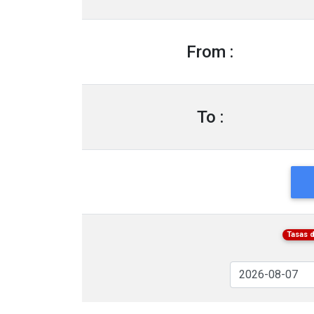
From :
To :
Tasas 