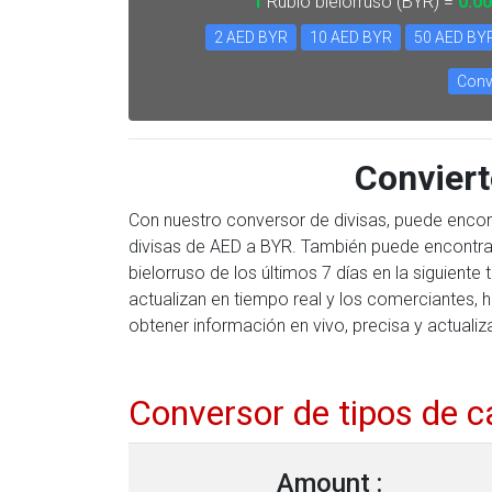
1
Rublo bielorruso (BYR) =
0.0
2 AED BYR
10 AED BYR
50 AED BY
Conv
Convier
Con nuestro conversor de divisas, puede encon
divisas de AED a BYR. También puede encontrar
bielorruso de los últimos 7 días en la siguien
actualizan en tiempo real y los comerciantes, 
obtener información en vivo, precisa y actualiz
Conversor de tipos de 
Amount :