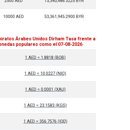
2500 AED
13,340,486.3225 BYR
10000 AED
53,361,945.2900 BYR
iratos Árabes Unidos Dirham Tasa frente a
nedas populares como el 07-08-2026
1 AED = 1.8818 (BOB)
1 AED = 10.0227 (NIO)
1 AED = 0.0001 (XAU)
1 AED = 23.1583 (KGS)
1 AED = 356.7576 (IQD)