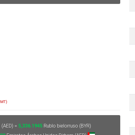
 GMT)
 (AED) =
5,336.1945
Rublo bielorruso (BYR)