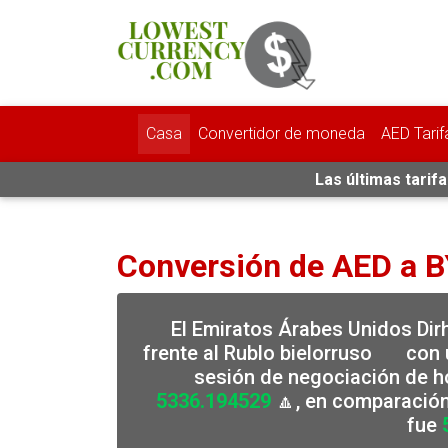
Casa
Convertidor de moneda
AED Tarif
Las últimas tarif
Conversión de AED a 
El Emiratos Árabes Unidos Di
frente al Rublo bielorruso
con u
sesión de negociación de ho
5336.194529
🔼, en comparación
fue