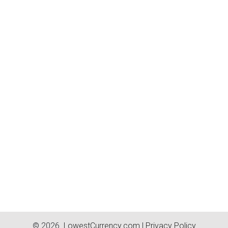
© 2026.
LowestCurrency.com
|
Privacy Policy