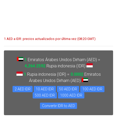
1 AED a IDR: precios actualizados por última vez (08:20 GMT)
1
Emiratos Árabes Unidos Dirham (AED) =
4,264.2592
Rupia indonesia (IDR)
1
Rupia indonesia (IDR) =
0.0002
Emiratos
Árabes Unidos Dirham (AED)
2 AED IDR
10 AED IDR
50 AED IDR
100 AED IDR
500 AED IDR
1000 AED IDR
Convertir IDR to AED